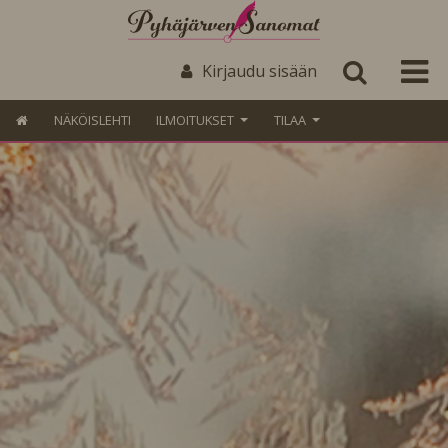
Kirjaudu sisään
NÄKÖISLEHTI
ILMOITUKSET
TILAA