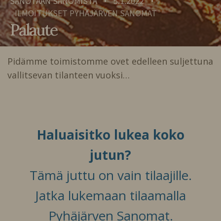
SANOTAAN SANOMISTA
5.1.2022
•
•
ILMOITUKSET PYHÄJÄRVEN SANOMAT
Palaute
Pidämme toimistomme ovet edelleen suljettuna
vallitsevan tilanteen vuoksi…
Haluaisitko lukea koko
jutun?
Tämä juttu on vain tilaajille.
Jatka lukemaan tilaamalla
Pyhäjärven Sanomat.