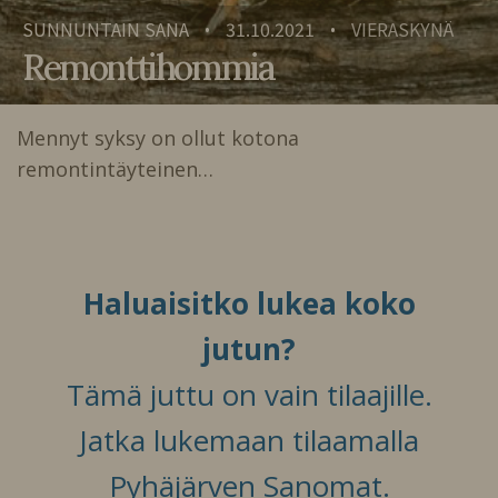
SUNNUNTAIN SANA
31.10.2021
VIERASKYNÄ
•
•
Remonttihommia
Mennyt syksy on ollut kotona
remontintäyteinen…
Haluaisitko lukea koko
jutun?
Tämä juttu on vain tilaajille.
Jatka lukemaan tilaamalla
Pyhäjärven Sanomat.