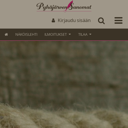
Kirjaudu sisään
NÄKÖISLEHTI
ILMOITUKSET
TILAA