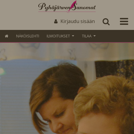
Kirjaudu sisään
NÄKÖISLEHTI
ILMOITUKSET
TILAA