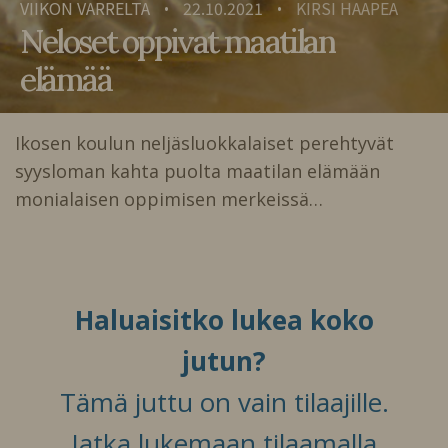
VIIKON VARRELTA
22.10.2021
KIRSI HAAPEA
•
•
Neloset oppivat maatilan
elämää
Ikosen koulun neljäsluokkalaiset perehtyvät
syysloman kahta puolta maatilan elämään
monialaisen oppimisen merkeissä…
Haluaisitko lukea koko
jutun?
Tämä juttu on vain tilaajille.
Jatka lukemaan tilaamalla