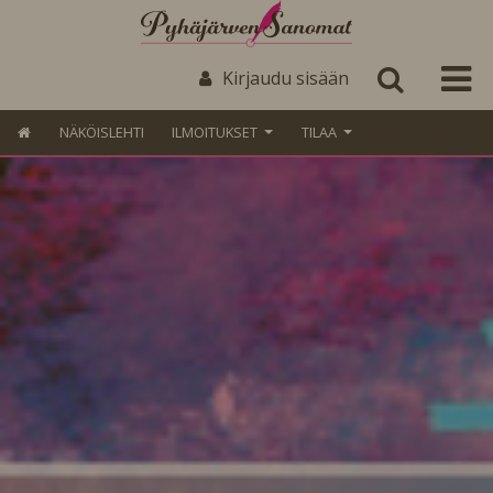
Kirjaudu sisään
NÄKÖISLEHTI
ILMOITUKSET
TILAA