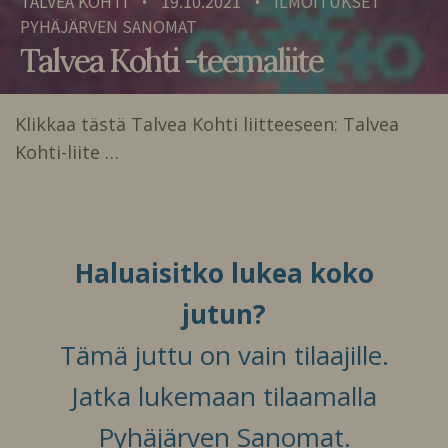
TALVEA KOHTI
19.10.2021
ILMOITUKSET
•
•
PYHÄJÄRVEN SANOMAT
Talvea Kohti -teemaliite
Klikkaa tästä Talvea Kohti liitteeseen: Talvea
Kohti-liite …
Haluaisitko lukea koko
jutun?
Tämä juttu on vain tilaajille.
Jatka lukemaan tilaamalla
Pyhäjärven Sanomat.