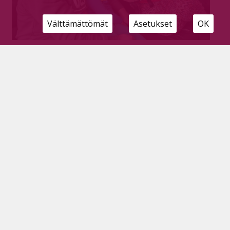
Välttämättömät
Asetukset
OK
Aktiivinen sohvaperuna
Tilaajille
20.4.2022
Nimi: LaaLaa (Natiaisen Leija)
Ikä: Täyttää kesällä kaksi vuotta.
Rotu: Schipperke
Erikoistaito: Kerjääminen, tanssiminen sekä peiliin
katsominen, kun sanotaan ”kaunis tyttö”.
Henkilökunta: Toni, Matilda ja isoveikka Felix.