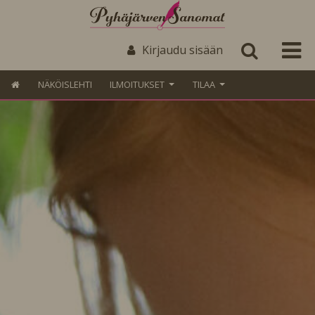
Kirjaudu sisään
NÄKÖISLEHTI
ILMOITUKSET
TILAA