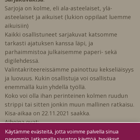
Sarjoja on kolme, eli ala-asteelaiset, ylä-
asteelaiset ja aikuiset (lukion oppilaat luemme
aikuisiin
)
Kaikki osallistuneet sarjakuvat katsomme
tarkasti ajatuksen kanssa läpi, ja
parhaimmistoa julkaisemme paperi- sekä
digilehdessä.
Valintakriteereissämme painottuu kekseliäisyys
ja luovuus. Kukin osallistuja voi osallistua
enemmällä kuin yhdellä työllä.
Koko voi olla ihan perinteinen kolmen ruudun
strippi tai sitten jonkin muun mallinen ratkaisu.
Kisa-aikaa on 22.11.2021 saakka.
Aiheina ovat:
1. Pyhäjärven paras uutinen
Käytämme evästeitä, jotta voimme palvella sinua
2. Kotona Pyhäjärvellä
paremmin. Jatkamalla sivuston käyttöä, hyväksyt