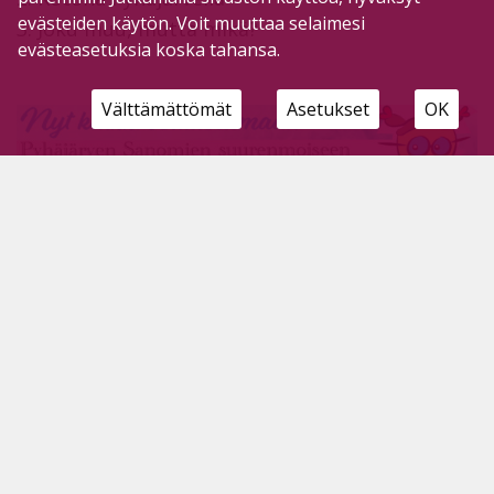
evästeiden käytön. Voit muuttaa selaimesi
3. Joku muu, mutta mikä?
evästeasetuksia koska tahansa.
Välttämättömät
Asetukset
OK