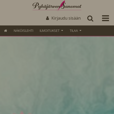
Kirjaudu sisään
NÄKÖISLEHTI
ILMOITUKSET
TILAA