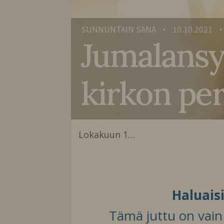
SUNNUNTAIN SANA
10.10.2021
•
•
Jumalansy
kirkon per
Lokakuun 1…
Haluais
Tämä juttu on vain t