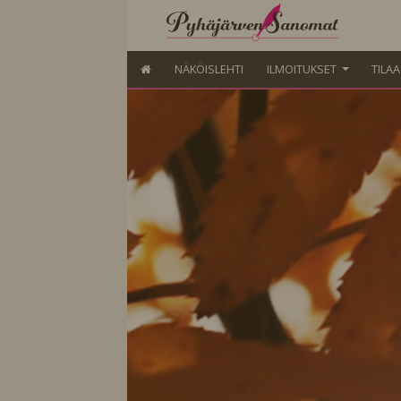
NÄKÖISLEHTI
ILMOITUKSET
TILA