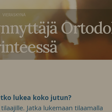
VIERASKYNÄ
nnyttäjä Ortodo
inteessä
itko lukea koko jutun?
ilaajille. Jatka lukemaan tilaamalla