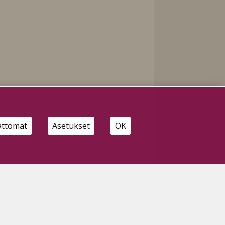
ättömät
Asetukset
OK