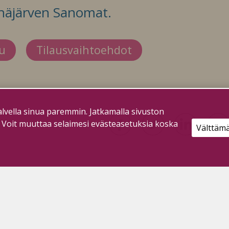
häjärven Sanomat.
du
Tilausvaihtoehdot
lvella sinua paremmin. Jatkamalla sivuston
. Voit muuttaa selaimesi evästeasetuksia koska
Välttäm