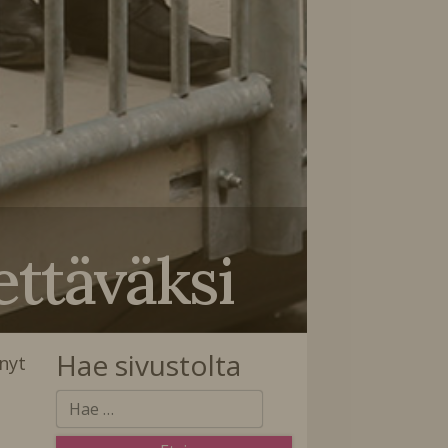
ettäväksi
Hae sivustolta
nyt