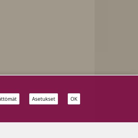
ä
ättömät
Asetukset
OK