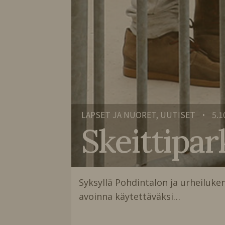
LAPSET JA NUORET, UUTISET
5.1
•
Skeittipar
Syksyllä Pohdintalon ja urheiluke
avoinna käytettäväksi…