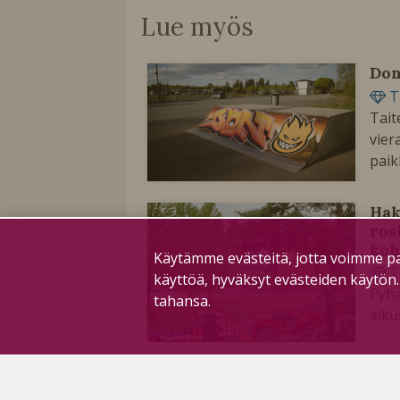
Lue myös
Don
T
Tait
vier
paik
Hak
ros
koh
Käytämme evästeitä, jotta voimme pa
T
käyttöä, hyväksyt evästeiden käytön
Pyhä
tahansa.
alku
Oul
T