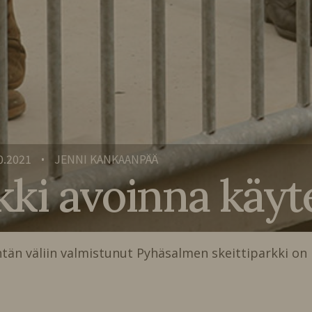
0.2021
JENNI KANKAANPÄÄ
•
kki avoinna käyt
ntän väliin valmistunut Pyhäsalmen skeittiparkki on 