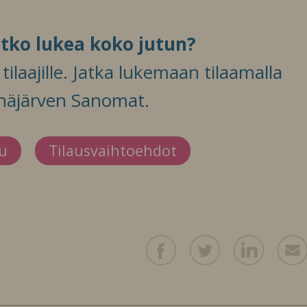
itko lukea koko jutun?
ilaajille. Jatka lukemaan tilaamalla
häjärven Sanomat.
du
Tilausvaihtoehdot