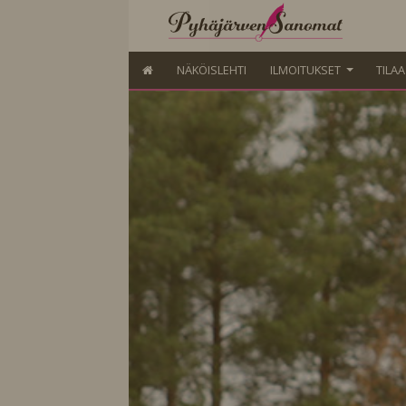
NÄKÖISLEHTI
ILMOITUKSET
TILA