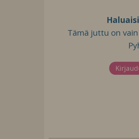
Haluais
Tämä juttu on vain t
Py
Kirjau