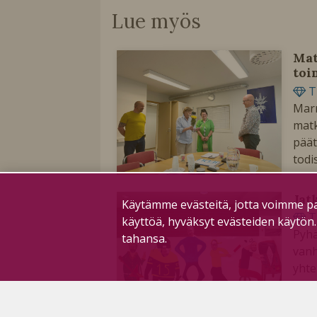
Lue myös
Mat
toi
T
Marr
matk
päät
todi
Jat
Käytämme evästeitä, jotta voimme pa
T
käyttöä, hyväksyt evästeiden käytön
Pyhä
tahansa.
vanh
yhte
sekä