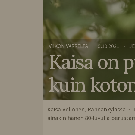
VIIKON VARRELTA
5.10.2021
JE
•
•
Kaisa on p
kuin koto
Kaisa Vellonen, Rannankylässä Pu
ainakin hänen 80-luvulla perusta