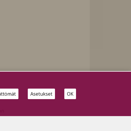
ättömät
Asetukset
OK
on