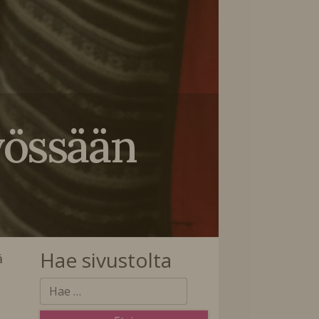
yössään
Hae sivustolta
ä