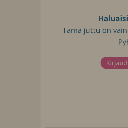
Haluais
Tämä juttu on vain t
Py
Kirjau