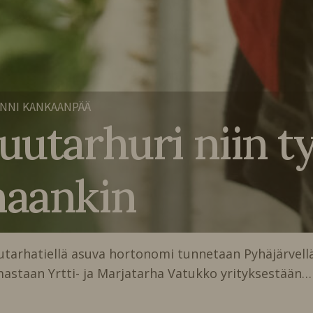
NNI KANKAANPÄÄ
uutarhuri niin t
naankin
utarhatiellä asuva hortonomi tunnetaan Pyhäjärvell
mastaan Yrtti- ja Marjatarha Vatukko yrityksestään…