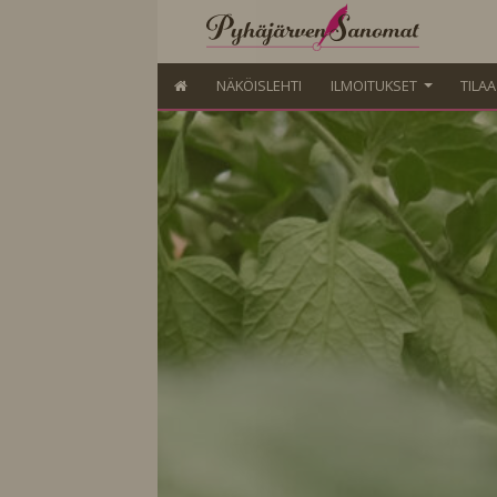
NÄKÖISLEHTI
ILMOITUKSET
TILA