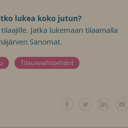
itko lukea koko jutun?
ilaajille. Jatka lukemaan tilaamalla
häjärven Sanomat.
du
Tilausvaihtoehdot