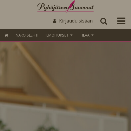
Kirjaudu sisään
NÄKÖISLEHTI
ILMOITUKSET
TILAA