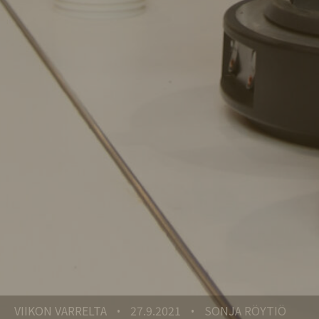
VIIKON VARRELTA
27.9.2021
SONJA RÖYTIÖ
•
•