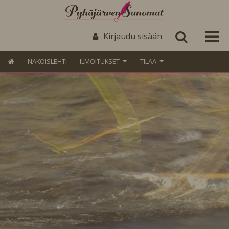
Kirjaudu sisään
NÄKÖISLEHTI
ILMOITUKSET
TILAA