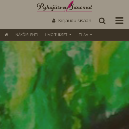
Kirjaudu sisään
NÄKÖISLEHTI
ILMOITUKSET
TILAA