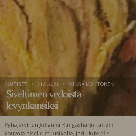
UUTISET
21.9.2021
MINNA MONTONEN
•
•
Siveltimen vedoista
levynkansiksi
Pyhäjärvinen Johanna Kangasharju taiteili
kouvolalaiselle muusikolle, Jari Uutelalle