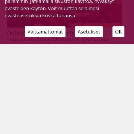
paremmin. Jatkamalla sivuston käyttöä, hyväksyt
evästeiden käytön. Voit muuttaa selaimesi
evästeasetuksia koska tahansa.
Välttämättömät
Asetukset
OK
Oulu2026 etsii kulttuuritapahtumia –
rahoitusinfossa käsiteltiin apurahoja
Tilaajille
10.10.2024
Pyhäjärven kaupungin valtuustosalissa järjestetyssä
rahoitusinfossa paikalliset toimijat pääsivät
kuulemaan erilaisista apurahalähteistä. Oulu kantaa
Euroopan kulttuuripääkaupungin titteliä vuonna
2026, mikä luo kulttuuria koko alueelle.