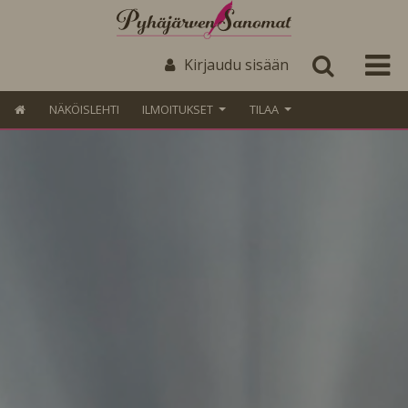
Kirjaudu sisään
NÄKÖISLEHTI
ILMOITUKSET
TILAA