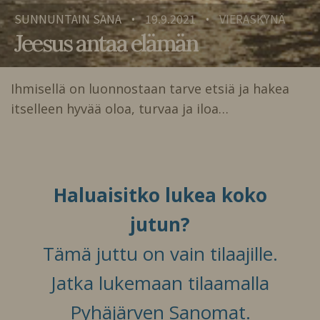
SUNNUNTAIN SANA
19.9.2021
VIERASKYNÄ
•
•
Jeesus antaa elämän
Ihmisellä on luonnostaan tarve etsiä ja hakea
itselleen hyvää oloa, turvaa ja iloa…
Haluaisitko lukea koko
jutun?
Tämä juttu on vain tilaajille.
Jatka lukemaan tilaamalla
Pyhäjärven Sanomat.