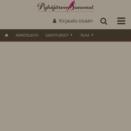
Kirjaudu sisään
NÄKÖISLEHTI
ILMOITUKSET
TILAA