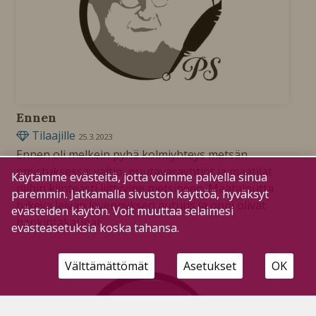
Ennen
Tilaajille
25.3.2023
Ennen oli melkein pyhä kolmiyhteys metsän
omistuksessa: valtio, puutavarayhtiöt ja maatilat
Käytämme evästeitä, jotta voimme palvella sinua
niihin kiinteästi liittyvine metsineen. Maataloutta
paremmin. Jatkamalla sivuston käyttöä, hyväksyt
tukeva leivän levennyksen autuus ja onni olivat
evästeiden käytön. Voit muuttaa selaimesi
hankintakaupat.
evästeasetuksia koska tahansa.
Välttämättömät
Asetukset
OK