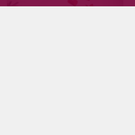
Pikkujournalistien kynästä – Lasten
mielikuvitus valloillaan pienten
Pyhäkkäissä
Tilaajille
9.2.2023
Hoijakan, Muksuteekin, Salmenportin Varhiksen
sekä Hiisimuorin hoivan lapset taituroivat Uutisten
viikon aikana omia Pyhäjärven Sanomia. Lehden sivut
täyttivät värikkäistä piirustuksia, tulevaisuuden
suunnitelmista sekä päiväkotien arjesta.