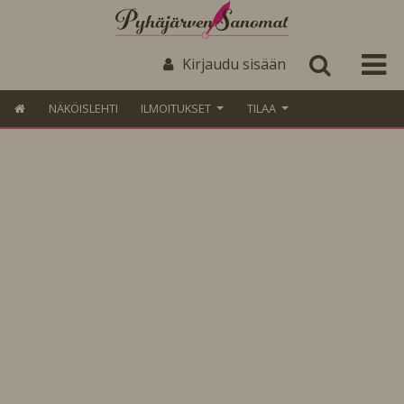
Kirjaudu sisään
NÄKÖISLEHTI
ILMOITUKSET
TILAA