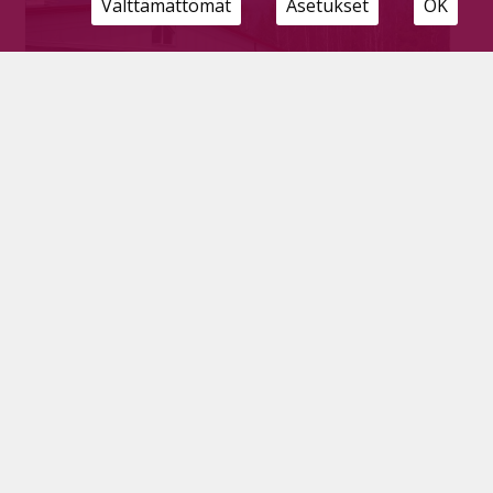
Välttämättömät
Asetukset
OK
Varhaiskasvatus toimii jatkossa kaupungin
omissa tiloissa – Salmenportille ei enää
tarvetta
Tilaajille
9.5.2025
Pyhäjärven kaupungin varhaiskasvatuksen
yksiköissä aletaan tehdä muutoksia syksyä kohti.
Vuokratiloissa toiminut Salmenportin Varhis sulkee
kesällä ovensa ja syksyn eskarit suuntaavan koulun
jälkeen Aarnolan tiloihin täydentävään
varhaiskasvatukseen.