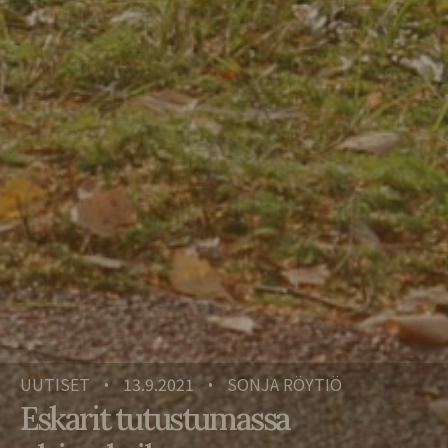
UUTISET
13.9.2021
SONJA RÖYTIÖ
•
•
Eskarit tutustumassa