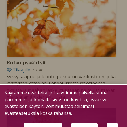
Kutsu pysähtyä
Tilaajille
31.8.2025
Syksy saapuu ja luonto pukeutuu väriloistoon, joka
pysäyttää katsojan. Lehdet irrottavat otteensa
oksista ja maahan laskeutuessaan ne muistuttavat
Käytämme evästeitä, jotta voimme palvella sinua
meitä elämän kiertokulusta.
paremmin. Jatkamalla sivuston käyttöä, hyväksyt
evästeiden käytön. Voit muuttaa selaimesi
evästeasetuksia koska tahansa.