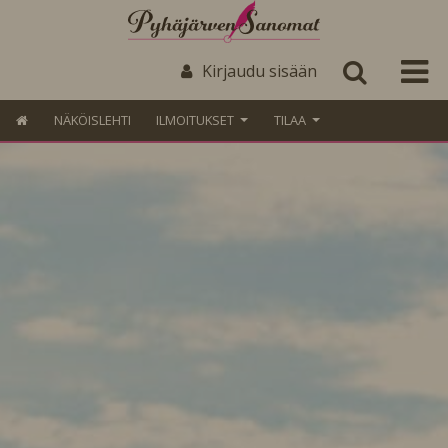
Kirjaudu sisään
NÄKÖISLEHTI
ILMOITUKSET
TILAA