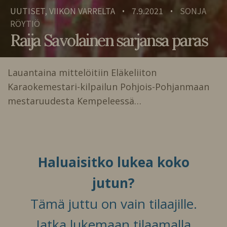
UUTISET, VIIKON VARRELTA
7.9.2021
SONJA
•
•
RÖYTIÖ
Raija Savolainen sarjansa paras
Lauantaina mittelöitiin Eläkeliiton
Karaokemestari-kilpailun Pohjois-Pohjanmaan
mestaruudesta Kempeleessä…
Haluaisitko lukea koko
jutun?
Tämä juttu on vain tilaajille.
Jatka lukemaan tilaamalla