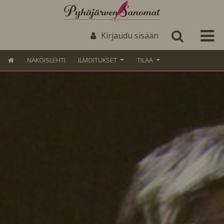
Kirjaudu sisään
NÄKÖISLEHTI
ILMOITUKSET
TILAA