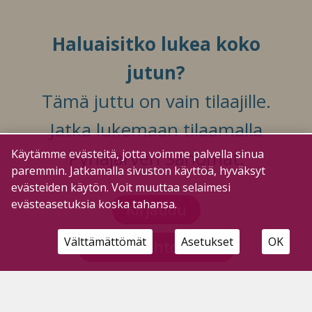
Haluaisitko lukea koko
jutun?
Tämä juttu on vain tilaajille.
Jatka lukemaan tilaamalla
Pyhäjärven Sanomat.
Käytämme evästeitä, jotta voimme palvella sinua
paremmin. Jatkamalla sivuston käyttöä, hyväksyt
evästeiden käytön. Voit muuttaa selaimesi
evästeasetuksia koska tahansa.
Kirjaudu
Välttämättömät
Asetukset
OK
Tilausvaihtoehdot