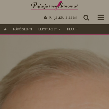
Kirjaudu sisään
NÄKÖISLEHTI
ILMOITUKSET
TILAA