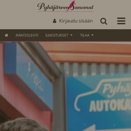
Kirjaudu sisään
NÄKÖISLEHTI
ILMOITUKSET
TILAA