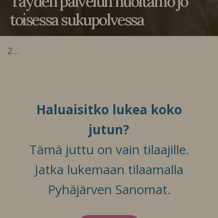
Täyden palvelun huoltamo jo
toisessa sukupolvessa
2…
Haluaisitko lukea koko
jutun?
Tämä juttu on vain tilaajille.
Jatka lukemaan tilaamalla
Pyhäjärven Sanomat.