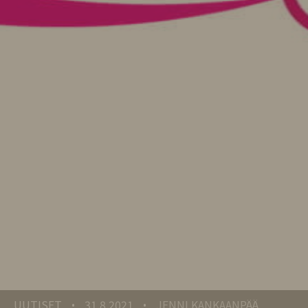
UUTISET
31.8.2021
JENNI KANKAANPÄÄ
•
•