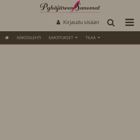
Kirjaudu sisään
NÄKÖISLEHTI
ILMOITUKSET
TILAA