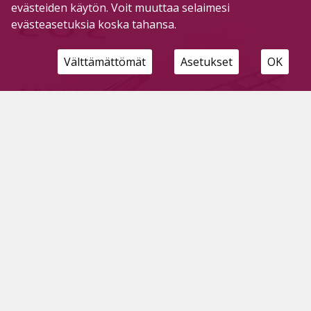
evästeiden käytön. Voit muuttaa selaimesi
evästeasetuksia koska tahansa.
Välttämättömät
Asetukset
OK
Viikon 36 kysymys – Tulisiko lupia
suurpetojen metsästämiseen myöntää
Suomessa enemmän?
27.8.2025
Viikon kysymys on gallup-tyyppinen viikottain