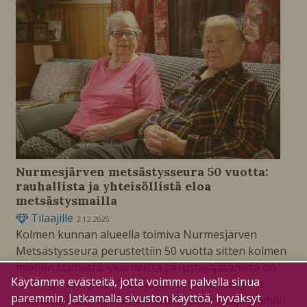
Nurmesjärven metsästysseura 50 vuotta:
rauhallista ja yhteisöllistä eloa
metsästysmailla
Tilaajille
2.12.2025
Kolmen kunnan alueella toimiva Nurmesjärven
Metsästysseura perustettiin 50 vuotta sitten kolmen
miehen toimesta, yksi näistä perustajajäsenistä on
Käytämme evästeitä, jotta voimme palvella sinua
Aulis Kankaanpää. Voisi sanoa, että metsästys ja
paremmin. Jatkamalla sivuston käyttöä, hyväksyt
Nurmesperä ovat olleet miehen mukana läpi elämän.