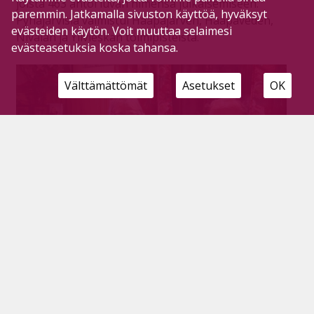
joista 463 antoi luvan nimensä julkaisemiseen.
paremmin. Jatkamalla sivuston käyttöä, hyväksyt
Pyhäjärvisiä valmistui Haapajärven, Haapaveden,
evästeiden käytön. Voit muuttaa selaimesi
Nivalan ja Ylivieskan toimipisteistä.
evästeasetuksia koska tahansa.
Välttämättömät
Asetukset
OK
Nurmesjärven metsästysseura 50 vuotta:
rauhallista ja yhteisöllistä eloa
metsästysmailla
Tilaajille
2.12.2025