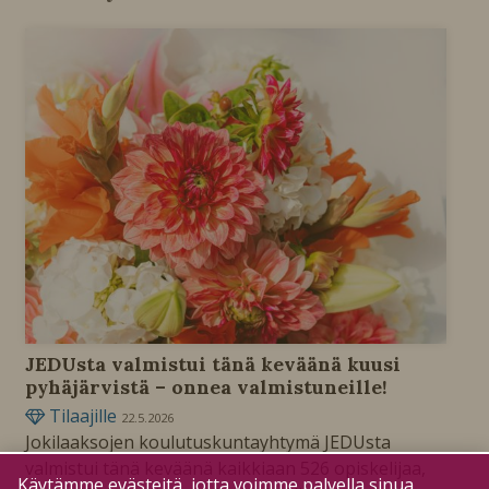
JEDUsta valmistui tänä keväänä kuusi
pyhäjärvistä – onnea valmistuneille!
Tilaajille
22.5.2026
Jokilaaksojen koulutuskuntayhtymä JEDUsta
valmistui tänä keväänä kaikkiaan 526 opiskelijaa,
Käytämme evästeitä, jotta voimme palvella sinua