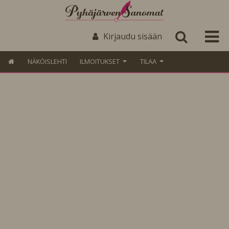
Kirjaudu sisään
NÄKÖISLEHTI
ILMOITUKSET
TILAA