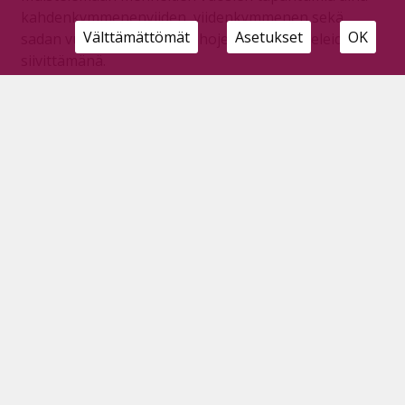
kahdenkymmenenviiden, viidenkymmenen sekä
Välttämättömät
Asetukset
OK
sadan vuoden päähän vanhojen lehtiartikkeleiden
siivittämänä.
Pyhäjärvisiä käräjillä
Tilaajille
20.3.2024
Tori.fi-palvelussa huijannut tuomittiin – Ampuma-