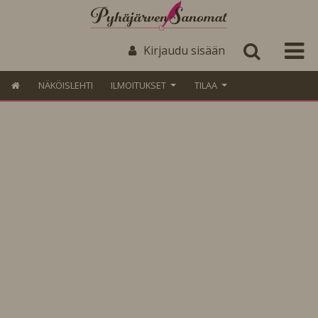
Kirjaudu sisään
NÄKÖISLEHTI
ILMOITUKSET
TILAA