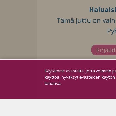
Haluais
Tämä juttu on vain t
Py
Kirjau
Käytämme evästeitä, jotta voimme pa
käyttöä, hyväksyt evästeiden käytön
tahansa.