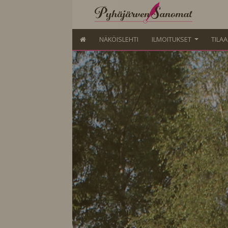
NÄKÖISLEHTI
ILMOITUKSET
TILA