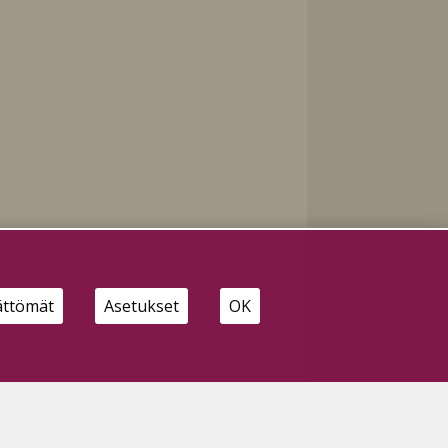
ättömät
Asetukset
OK