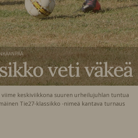
NKAANPÄÄ
sikko veti väkeä
 viime keskiviikkona suuren urheilujuhlan tuntua
mäinen Tie27-klassikko -nimeä kantava turnaus