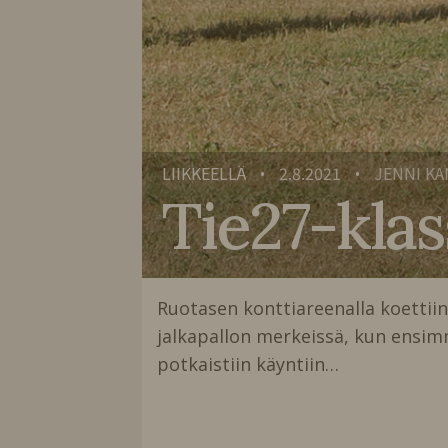
LIIKKEELLÄ
2.8.2021
JENNI KA
•
•
Tie27-klas
Ruotasen konttiareenalla koettiin
jalkapallon merkeissä, kun ensim
potkaistiin käyntiin…