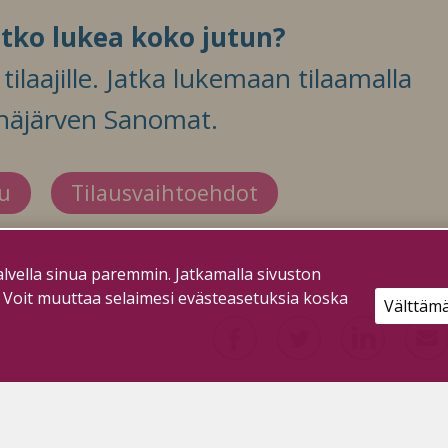
itko lukea koko jutun?
ilaajille. Jatka lukemaan tilaamalla
häjärven Sanomat.
du
Tilausvaihtoehdot
lvella sinua paremmin. Jatkamalla sivuston
. Voit muuttaa selaimesi evästeasetuksia koska
Välttäm