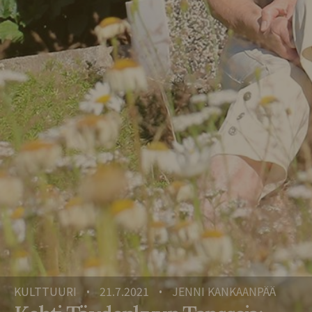
KULTTUURI
21.7.2021
JENNI KANKAANPÄÄ
•
•