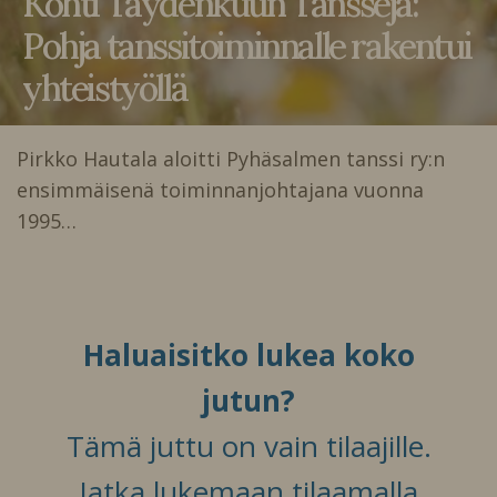
Kohti Täydenkuun Tansseja:
Pohja tanssitoiminnalle rakentui
yhteistyöllä
Pirkko Hautala aloitti Pyhäsalmen tanssi ry:n
ensimmäisenä toiminnanjohtajana vuonna
1995…
Haluaisitko lukea koko
jutun?
Tämä juttu on vain tilaajille.
Jatka lukemaan tilaamalla