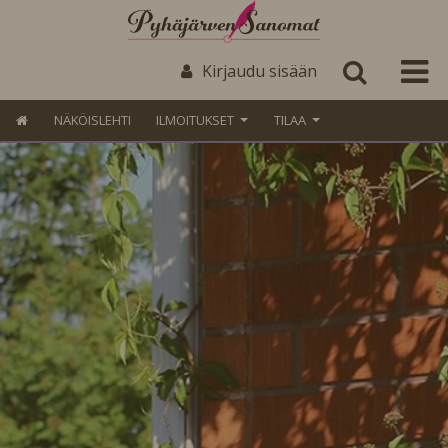
Kirjaudu sisään
NÄKÖISLEHTI
ILMOITUKSET
TILAA