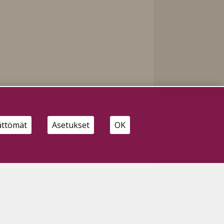
ättömät
Asetukset
OK