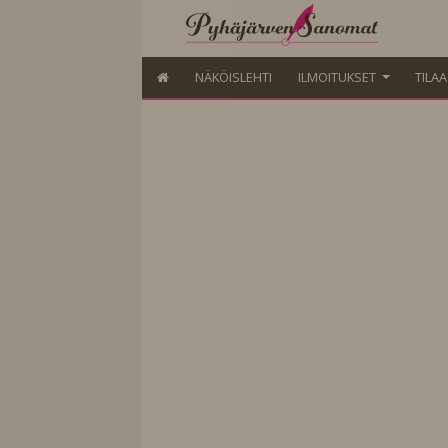
NÄKÖISLEHTI
ILMOITUKSET
TILA