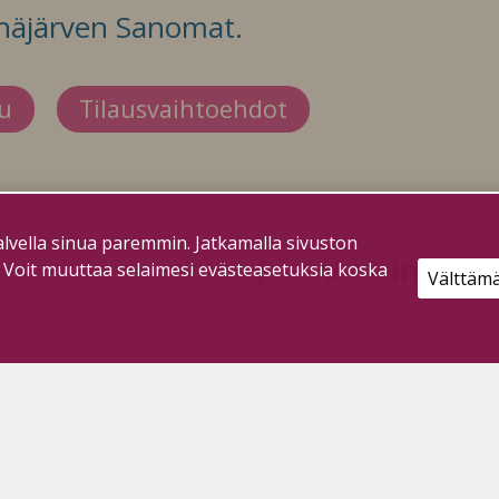
häjärven Sanomat.
du
Tilausvaihtoehdot
lvella sinua paremmin. Jatkamalla sivuston
. Voit muuttaa selaimesi evästeasetuksia koska
Välttäm