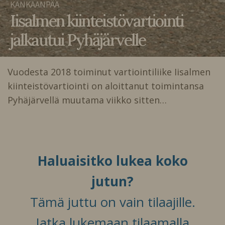
KANKAANPÄÄ
Iisalmen kiinteistövartiointi
jalkautui Pyhäjärvelle
Vuodesta 2018 toiminut vartiointiliike Iisalmen
kiinteistövartiointi on aloittanut toimintansa
Pyhäjärvellä muutama viikko sitten…
Haluaisitko lukea koko
jutun?
Tämä juttu on vain tilaajille.
Jatka lukemaan tilaamalla