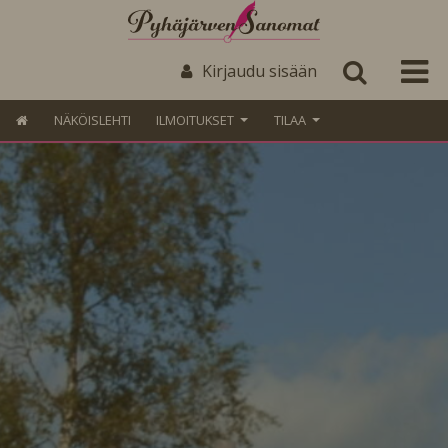
Kirjaudu sisään
NÄKÖISLEHTI
ILMOITUKSET
TILAA