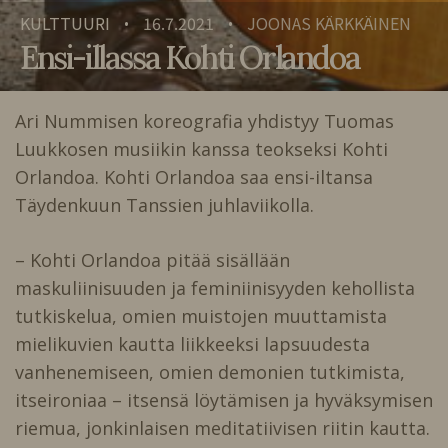
KULTTUURI
16.7.2021
JOONAS KÄRKKÄINEN
•
•
Ensi-illassa Kohti Orlandoa
Ari Nummisen koreografia yhdistyy Tuomas
Luukkosen musiikin kanssa teokseksi Kohti
Orlandoa. Kohti Orlandoa saa ensi-iltansa
Täydenkuun Tanssien juhlaviikolla.
– Kohti Orlandoa pitää sisällään
maskuliinisuuden ja feminiinisyyden kehollista
tutkiskelua, omien muistojen muuttamista
mielikuvien kautta liikkeeksi lapsuudesta
vanhenemiseen, omien demonien tutkimista,
itseironiaa – itsensä löytämisen ja hyväksymisen
riemua, jonkinlaisen meditatiivisen riitin kautta.