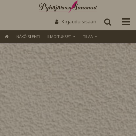
Kirjaudu sisään
NÄKÖISLEHTI
ILMOITUKSET
TILAA