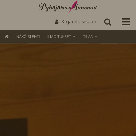
Kirjaudu sisään
NÄKÖISLEHTI
ILMOITUKSET
TILAA