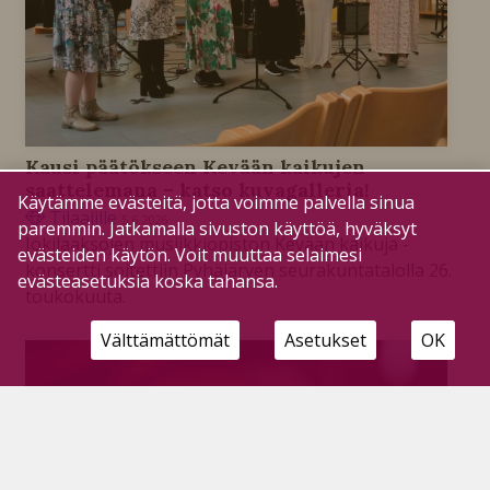
Kausi päätökseen Kevään kaikujen
saattelemana – katso kuvagalleria!
Käytämme evästeitä, jotta voimme palvella sinua
Tilaajille
5.6.2026
paremmin. Jatkamalla sivuston käyttöä, hyväksyt
Jokilaaksojen musiikkiopiston Kevään kaikuja -
evästeiden käytön. Voit muuttaa selaimesi
konsertti soitettiin Pyhäjärven seurakuntatalolla 26.
evästeasetuksia koska tahansa.
toukokuuta.
Välttämättömät
Asetukset
OK