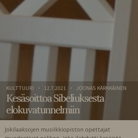
KULTTUURI
12.7.2021
JOONAS KÄRKKÄINEN
•
•
Kesäsoittoa Sibeliuksesta
elokuvatunnelmiin
Jokilaaksojen musiikkiopiston opettajat