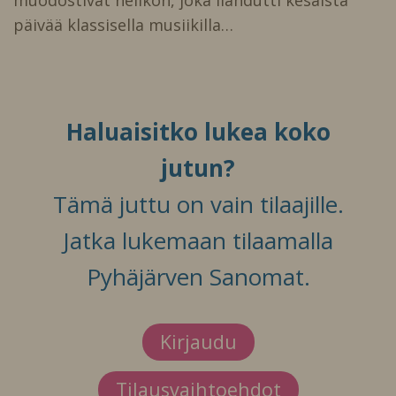
muodostivat nelikon, joka ilahdutti kesäistä
päivää klassisella musiikilla…
Haluaisitko lukea koko
jutun?
Tämä juttu on vain tilaajille.
Jatka lukemaan tilaamalla
Pyhäjärven Sanomat.
Kirjaudu
Tilausvaihtoehdot