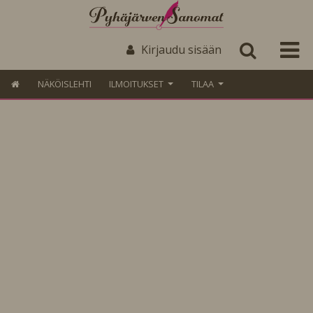
Kirjaudu sisään
NÄKÖISLEHTI
ILMOITUKSET
TILAA