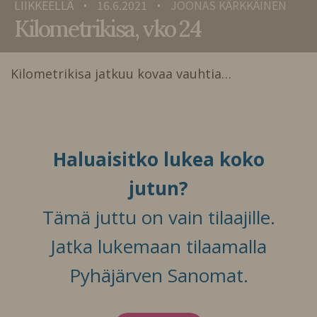
LIIKKEELLÄ
16.6.2021
JOONAS KÄRKKÄINEN
•
•
Kilometrikisa, vko 24
Kilometrikisa jatkuu kovaa vauhtia…
Haluaisitko lukea koko
jutun?
Tämä juttu on vain tilaajille.
Jatka lukemaan tilaamalla
Pyhäjärven Sanomat.