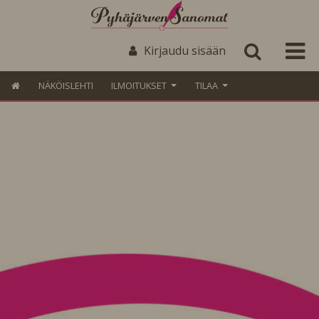
Kirjaudu sisään
NÄKÖISLEHTI
ILMOITUKSET
TILAA