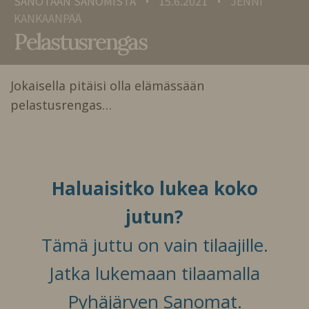
SANOTAAN SANOMISTA
15.6.2021
JENNI
•
•
KANKAANPÄÄ
Pelastusrengas
Jokaisella pitäisi olla elämässään
pelastusrengas…
Haluaisitko lukea koko
jutun?
Tämä juttu on vain tilaajille.
Jatka lukemaan tilaamalla
Pyhäjärven Sanomat.