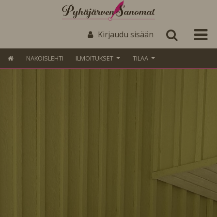
Kirjaudu sisään
NÄKÖISLEHTI
ILMOITUKSET
TILAA