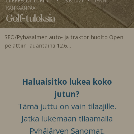
LIIKKEELLÄ, LUKIJAT
15.6.2021
JENNI
•
•
KANKAANPÄÄ
Golf-tuloksia
SEO/Pyhäsalmen auto- ja traktorihuolto Open
pelattiin lauantaina 12.6…
Haluaisitko lukea koko
jutun?
Tämä juttu on vain tilaajille.
Jatka lukemaan tilaamalla
Pyhäjärven Sanomat.