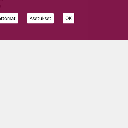
a
ättömät
Asetukset
OK
n