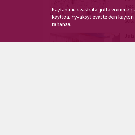
1980
Käytämme evästeitä, jotta voimme pa
tall
käyttöä, hyväksyt evästeiden käytön
sota
tahansa.
Juh
T
Kans
huht
hyvi
kok
Lis
T
Vaik
kant
miet
pako