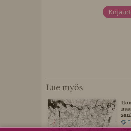
Kirjau
Lue myös
Ilo
maa
san
T
Ilom