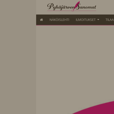
NÄKÖISLEHTI
ILMOITUKSET
TILA