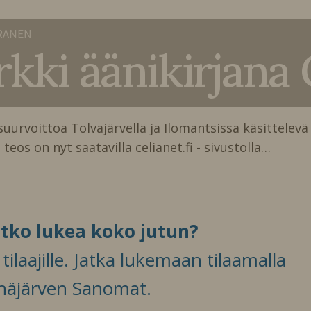
RANEN
rkki äänikirjana 
uurvoittoa Tolvajärvellä ja Ilomantsissa käsittelevä
teos on nyt saatavilla celianet.fi - sivustolla…
itko lukea koko jutun?
ilaajille. Jatka lukemaan tilaamalla
häjärven Sanomat.