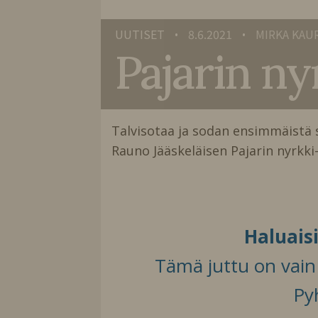
UUTISET
8.6.2021
MIRKA KAU
•
•
Pajarin ny
Talvisotaa ja sodan ensimmäistä s
Rauno Jääskeläisen Pajarin nyrkki- 
Haluais
Tämä juttu on vain t
Py