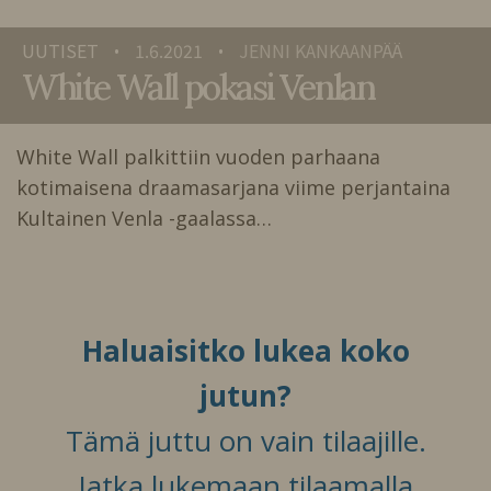
UUTISET
1.6.2021
JENNI KANKAANPÄÄ
•
•
White Wall pokasi Venlan
White Wall palkittiin vuoden parhaana
kotimaisena draamasarjana viime perjantaina
Kultainen Venla -gaalassa…
Haluaisitko lukea koko
jutun?
Tämä juttu on vain tilaajille.
Jatka lukemaan tilaamalla