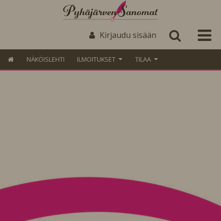
Kirjaudu sisään
NÄKÖISLEHTI
ILMOITUKSET
TILAA