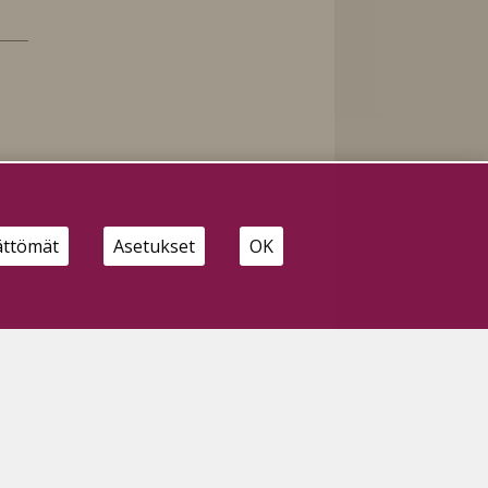
ättömät
Asetukset
OK