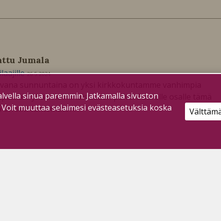
attu Jumala
ilaajille
26.5.2024
vana sunnuntaina on yksi kirkkokuntamme vanhimpia
lvella sinua paremmin. Jatkamalla sivuston
päiviä: Pyhän Kolminaisuuden päivä. Suurelle osalle tämä
. Voit muuttaa selaimesi evästeasetuksia koska
 on silti tuntematon.
Välttäm