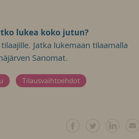
itko lukea koko jutun?
ilaajille. Jatka lukemaan tilaamalla
häjärven Sanomat.
du
Tilausvaihtoehdot