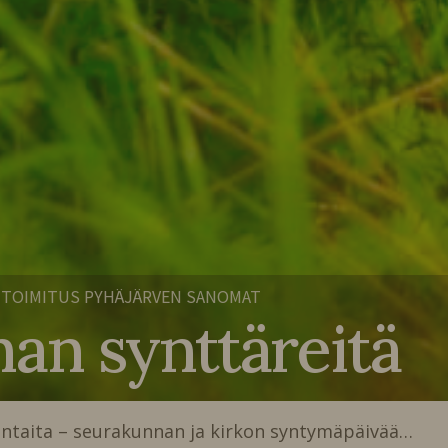
TOIMITUS PYHÄJÄRVEN SANOMAT
an synttäreitä
luntaita – seurakunnan ja kirkon syntymäpäivää…