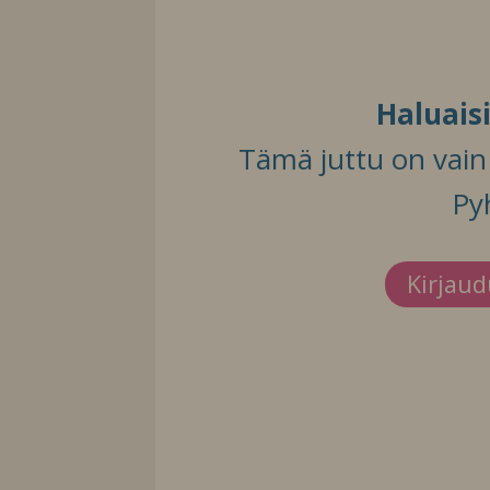
Haluais
Tämä juttu on vain t
Py
Kirjau