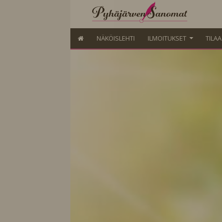
NÄKÖISLEHTI
ILMOITUKSET
TILA