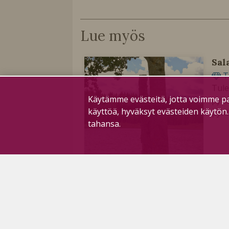
Lue myös
Sal
T
Tule
Käytämme evästeitä, jotta voimme pa
pyhä
käyttöä, hyväksyt evästeiden käytön
pyhä
tahansa.