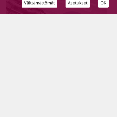
Välttämättömät
Asetukset
OK
Pyhäjärven kaupungin tulevaisuus on
valoisa ja lupaava, synkkyydelle ei saa antaa
tilaa
Tilaajille
31.3.2025
Meillä Pyhäjärvellä on mahdollisuus rakentaa
elinvoimainen yhteisö, joka tunnetaan
innovatiivisesta teollisuudestaan ja vahvasta
itsenäisyydestään.