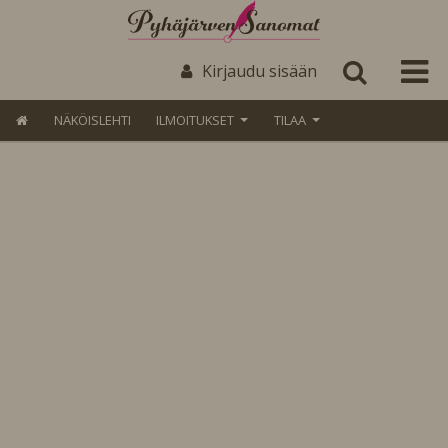
Kirjaudu sisään
NÄKÖISLEHTI
ILMOITUKSET
TILAA