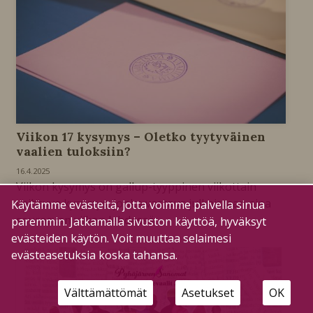
Viikon 17 kysymys – Oletko tyytyväinen
vaalien tuloksiin?
16.4.2025
Viikon kysymys on gallup-tyyppinen viikottain
vaihtuva kysymys, jonka vastaus julkaistaan aina
Käytämme evästeitä, jotta voimme palvella sinua
seuraavan viikon lehdessä.
paremmin. Jatkamalla sivuston käyttöä, hyväksyt
evästeiden käytön. Voit muuttaa selaimesi
evästeasetuksia koska tahansa.
Välttämättömät
Asetukset
OK