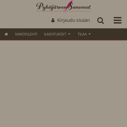
Kirjaudu sisään
NÄKÖISLEHTI
ILMOITUKSET
TILAA