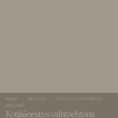
VAALIT
18.5.2021
TOIMITUS PYHÄJÄRVEN
•
•
SANOMAT
Kotiäänestys vaihtoehtona