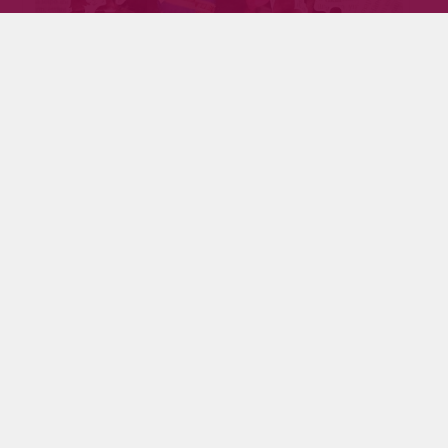
Kuntavaaliehdokkaat avointen kysymysten
äärellä
Tilaajille
2.4.2025
Pyhäjärven Sanomien kuntavaalikyselyyn vastasi 26
ehdokasta. Lue ehdokkaiden vastaukset avoimiin
kysymyksiin.