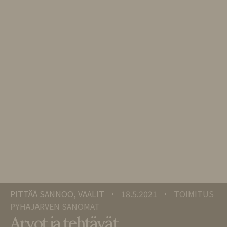
PITTÄÄ SANNOO, VAALIT
18.5.2021
TOIMITUS
•
•
PYHÄJÄRVEN SANOMAT
Arvot ja tehtävät