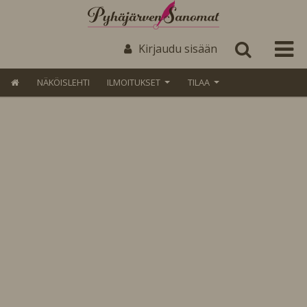
Kirjaudu sisään
NÄKÖISLEHTI
ILMOITUKSET
TILAA