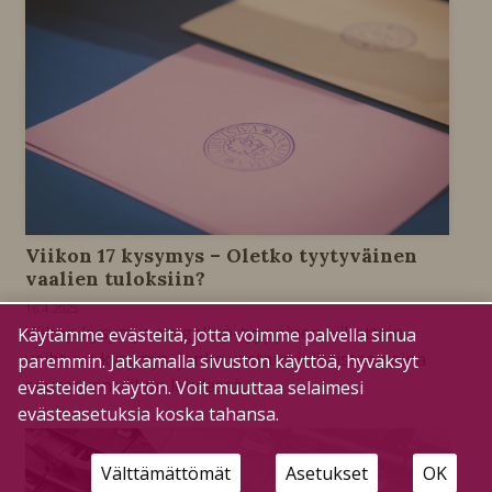
Viikon 17 kysymys – Oletko tyytyväinen
vaalien tuloksiin?
16.4.2025
Viikon kysymys on gallup-tyyppinen viikottain
Käytämme evästeitä, jotta voimme palvella sinua
vaihtuva kysymys, jonka vastaus julkaistaan aina
paremmin. Jatkamalla sivuston käyttöä, hyväksyt
seuraavan viikon lehdessä.
evästeiden käytön. Voit muuttaa selaimesi
evästeasetuksia koska tahansa.
Välttämättömät
Asetukset
OK