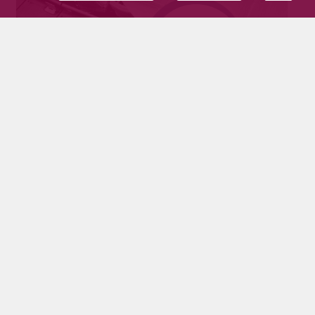
Pyhäjärven kaupungin tulevaisuus on
valoisa ja lupaava, synkkyydelle ei saa antaa
tilaa
Tilaajille
31.3.2025
Meillä Pyhäjärvellä on mahdollisuus rakentaa
elinvoimainen yhteisö, joka tunnetaan
innovatiivisesta teollisuudestaan ja vahvasta
itsenäisyydestään.