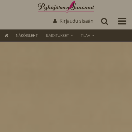
Kirjaudu sisään
NÄKÖISLEHTI
ILMOITUKSET
TILAA