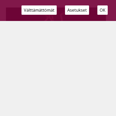
Välttämättömät
Asetukset
OK
Tanssia valkokankaan hengessä –
Tanssiopisto Uusikuun lukukausi huipentui
kevätnäytökseen
Tilaajille
26.5.2025
Tanssiopisto Uusikuun kevätnäytöskiertue Leffailta
käynnistyi Pyhäjärveltä maanantaina 19. toukokuuta.
Opisto järjestää vuosittain toukokuussa