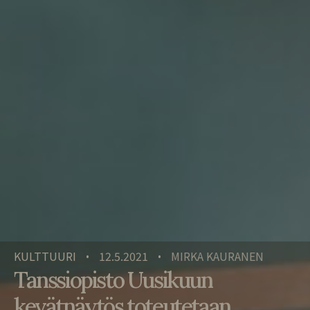
KULTTUURI
12.5.2021
MIRKA KAURANEN
•
•
Tanssiopisto Uusikuun
kevätnäytös toteutetaan