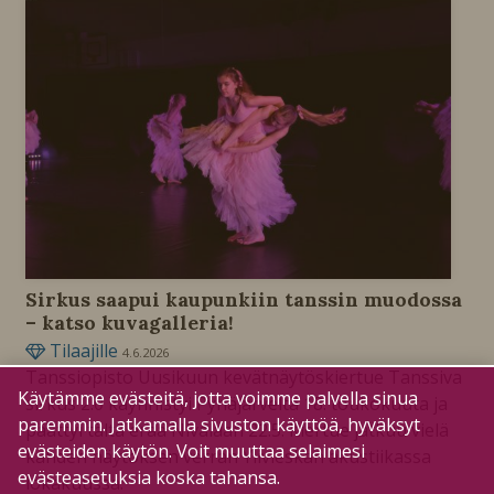
Sirkus saapui kaupunkiin tanssin muodossa
– katso kuvagalleria!
Tilaajille
4.6.2026
Tanssiopisto Uusikuun kevätnäytöskiertue Tanssiva
Käytämme evästeitä, jotta voimme palvella sinua
sirkus 2.0 käynnistyi Pyhäjärveltä 18. toukokuuta ja
paremmin. Jatkamalla sivuston käyttöä, hyväksyt
päättyi tältä erää Nivalaan 22.5. Kiertue jatkuu vielä
evästeiden käytön. Voit muuttaa selaimesi
kahden näytöksen verran Ylivieskan akustiikassa
evästeasetuksia koska tahansa.
lokakuussa.