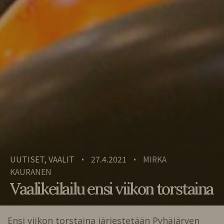
UUTISET, VAALIT
27.4.2021
MIRKA
•
•
KAURANEN
Vaalikeilailu ensi viikon torstaina
Ensi viikon torstaina järjestetään Pyhäjärven