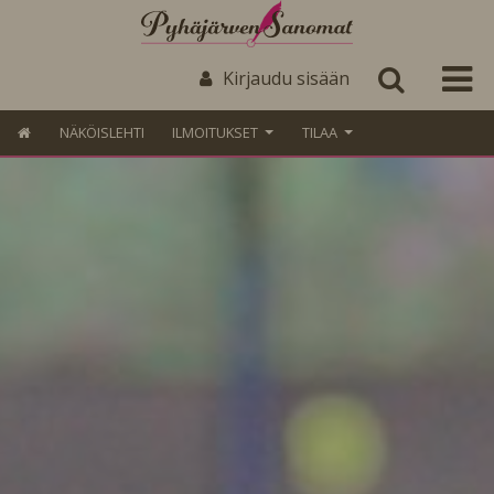
Kirjaudu sisään
NÄKÖISLEHTI
ILMOITUKSET
TILAA