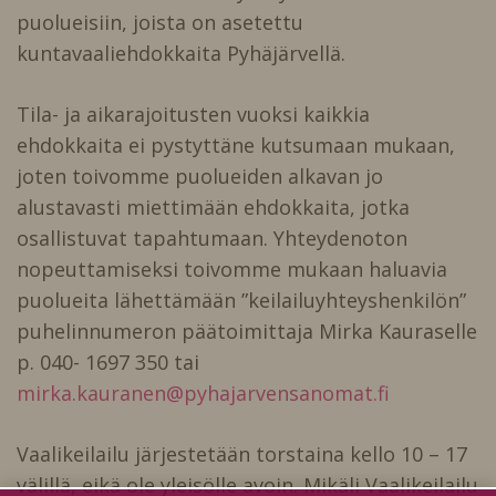
puolueisiin, joista on asetettu
kuntavaaliehdokkaita Pyhäjärvellä.
Tila- ja aikarajoitusten vuoksi kaikkia
ehdokkaita ei pystyttäne kutsumaan mukaan,
joten toivomme puolueiden alkavan jo
alustavasti miettimään ehdokkaita, jotka
osallistuvat tapahtumaan. Yhteydenoton
nopeuttamiseksi toivomme mukaan haluavia
puolueita lähettämään ”keilailuyhteyshenkilön”
puhelinnumeron päätoimittaja Mirka Kauraselle
p. 040- 1697 350 tai
mirka.kauranen@pyhajarvensanomat.fi
Vaalikeilailu järjestetään torstaina kello 10 – 17
välillä, eikä ole yleisölle avoin. Mikäli Vaalikeilailu