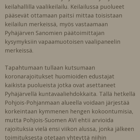
keilahallilla vaalikeilailu. Keilailussa puolueet
pääsevät ottamaan paitsi mittaa toisistaan
keilailun merkeissä, myös vastaamaan
Pyhäjärven Sanomien päätoimittajan
kysymyksiin vapaamuotoisen vaalipaneelin
merkeissä.
Tapahtumaan tullaan kutsumaan
koronarajoitukset huomioiden edustajat
kaikista puolueista jotka ovat asettaneet
Pyhäjärvellä kuntavaaliehdokkaita. Tällä hetkellä
Pohjois-Pohjanmaan alueella voidaan järjestää
korkeintaan kymmenen hengen kokoontumisia,
mutta Pohjois-Suomen AVI ehtii arvioida
rajoituksia vielä ensi viikon alussa, jonka jälkeen
toimituksesta otetaan yhteyttä niihin