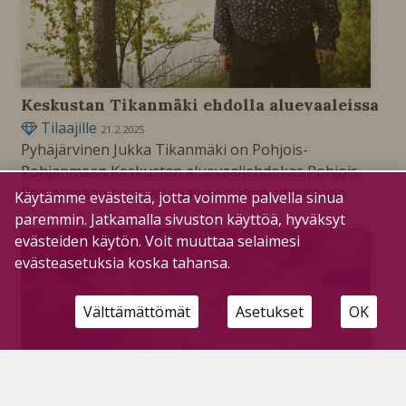
Keskustan Tikanmäki ehdolla aluevaaleissa
Tilaajille
21.2.2025
Pyhäjärvinen Jukka Tikanmäki on Pohjois-
Pohjanmaan Keskustan aluevaaliehdokas Pohjois-
Pohjanmaan hyvinvointialueen aluevaltuustoon.
Käytämme evästeitä, jotta voimme palvella sinua
paremmin. Jatkamalla sivuston käyttöä, hyväksyt
evästeiden käytön. Voit muuttaa selaimesi
evästeasetuksia koska tahansa.
Välttämättömät
Asetukset
OK