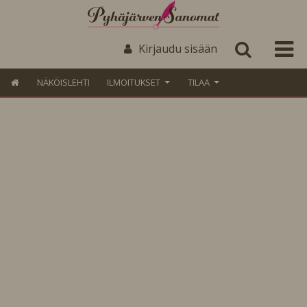
Kirjaudu sisään
NÄKÖISLEHTI
ILMOITUKSET
TILAA