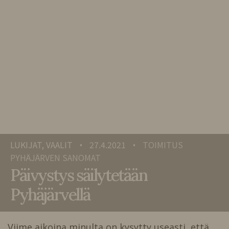
LUKIJAT, VAALIT
27.4.2021
TOIMITUS
•
•
PYHÄJÄRVEN SANOMAT
Päivystys säilytetään
Pyhäjärvellä
Viime aikoina minulta on kysytty useasti, että