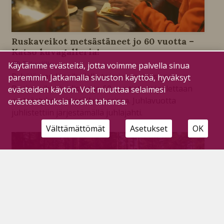
Ruskaveikot metsästäneet jo 60 vuotta –
Katso kuvagalleria!
Tilaajille
Käytämme evästeitä, jotta voimme palvella sinua
31.10.2025
Pyhäjärven länsilaidalla toimiva metsästysseura
paremmin. Jatkamalla sivuston käyttöä, hyväksyt
Ruskaveikot juhlistaa jo 60-vuotista taipalettaan
evästeiden käytön. Voit muuttaa selaimesi
metsästyksen ja eräilyn parissa. Juhlavuotta
evästeasetuksia koska tahansa.
juhlistettiin järjestämällä juhlajahti.
Välttämättömät
Asetukset
OK