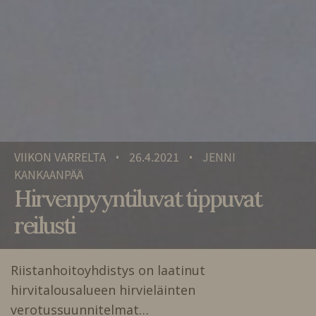
VIIKON VARRELTA
26.4.2021
JENNI
•
•
KANKAANPÄÄ
Hirvenpyyntiluvat tippuvat
reilusti
Riistanhoitoyhdistys on laatinut
hirvitalousalueen hirvieläinten
verotussuunnitelmat…