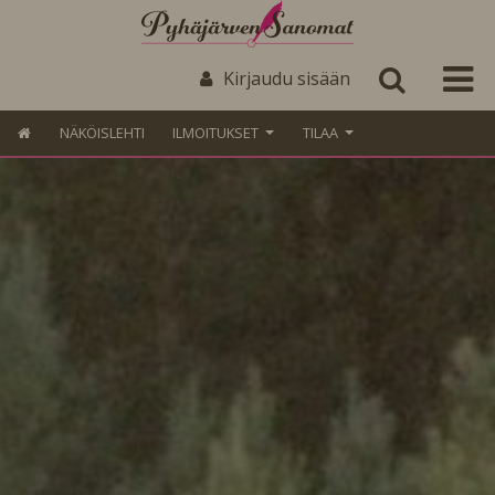
Kirjaudu sisään
NÄKÖISLEHTI
ILMOITUKSET
TILAA