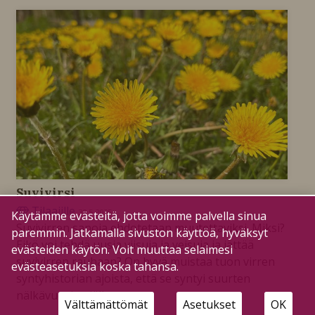
Suvivirsi
Tilaajille
30.5.2025
Käytämme evästeitä, jotta voimme palvella sinua
Suvivirren sanoja ehdotetaan muutettaviksi. Miksi?
paremmin. Jatkamalla sivuston käyttöä, hyväksyt
Eikö voi tehdä uusia viisuja ja veisuja ja jättää
evästeiden käytön. Voit muuttaa selaimesi
suvivirren rauhaan? On hyvä muistaa tuon virren
evästeasetuksia koska tahansa.
syntyhistorian ajoista, että se syntyi suurten
nälkävuosien jälkeen.
Välttämättömät
Asetukset
OK