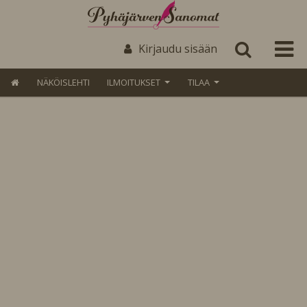
Kirjaudu sisään
NÄKÖISLEHTI
ILMOITUKSET
TILAA