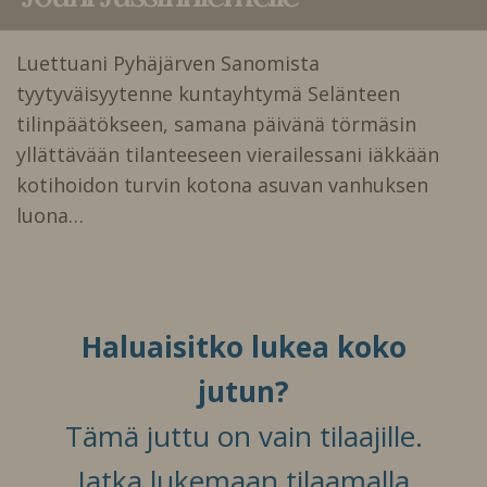
Luettuani Pyhäjärven Sanomista
tyytyväisyytenne kuntayhtymä Selänteen
tilinpäätökseen, samana päivänä törmäsin
yllättävään tilanteeseen vierailessani iäkkään
kotihoidon turvin kotona asuvan vanhuksen
luona…
Haluaisitko lukea koko
jutun?
Tämä juttu on vain tilaajille.
Jatka lukemaan tilaamalla