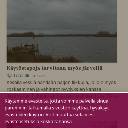
Käytöstapoja tarvitaan myös järvellä
Tilaajille
31.7.2025
Kesällä vesillä nähdään paljon liikkujia, jolloin myös
roskaaminen ja vahingot pyydyksien kanssa
lisääntyvät. Pyhäjärven kalatalousalueen Juha Tikka
Käytämme evästeitä, jotta voimme palvella sinua
muistuttaa, että luontoon ei tule jättää sinne
paremmin. Jatkamalla sivuston käyttöä, hyväksyt
kuulumatonta.
evästeiden käytön. Voit muuttaa selaimesi
evästeasetuksia koska tahansa.