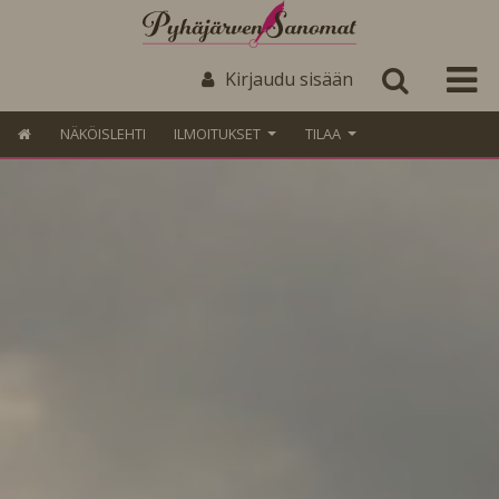
Kirjaudu sisään
NÄKÖISLEHTI
ILMOITUKSET
TILAA