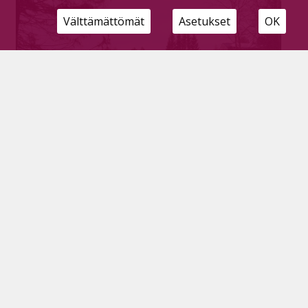
Välttämättömät
Asetukset
OK
Pyhäjärventien jalankulku- ja pyörätien
suunnittelu käynnissä – uusi kevyen
liikenteen väylä rakennetaan vuonna 2026
Tilaajille
5.12.2024
Pohjois-Pohjanmaan ELY-keskus kertoo
tiedotteessaan laativansa tiesuunnitelmaa
jalankulku- ja pyörätien rakentamisesta maantielle
7702 välille Rinnetie–Laurilantie yhteistyössä
Pyhäjärven kaupungin kanssa.