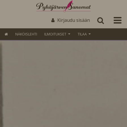
Kirjaudu sisään
NÄKÖISLEHTI
ILMOITUKSET
TILAA