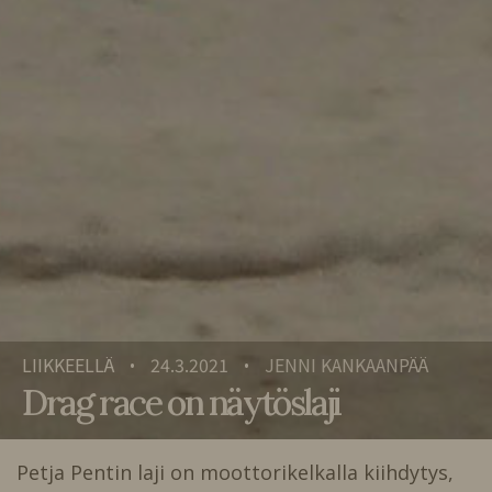
LIIKKEELLÄ
24.3.2021
JENNI KANKAANPÄÄ
•
•
Drag race on näytöslaji
Petja Pentin laji on moottorikelkalla kiihdytys,