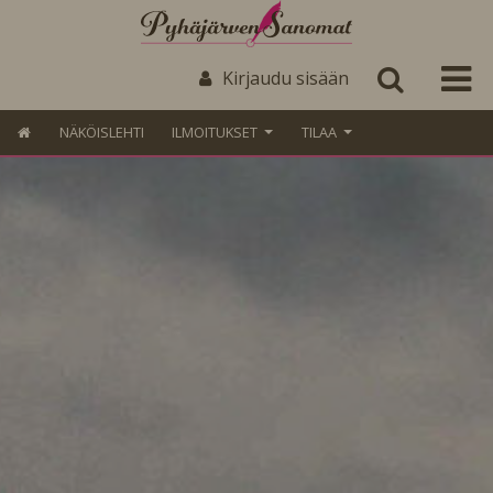
Kirjaudu sisään
NÄKÖISLEHTI
ILMOITUKSET
TILAA