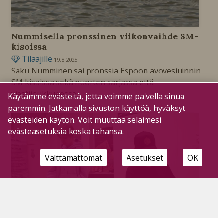
Nummisella pronssinen viikonvaihde SM-
kisoissa
Tilaajille
19.8.2025
Saku Numminen sai pronssia Espoon avovesiuinnin
SM kisoissa sekä nuorten sarjassa että
viestijoukkueessa.
Käytämme evästeitä, jotta voimme palvella sinua
paremmin. Jatkamalla sivuston käyttöä, hyväksyt
evästeiden käytön. Voit muuttaa selaimesi
evästeasetuksia koska tahansa.
Välttämättömät
Asetukset
OK