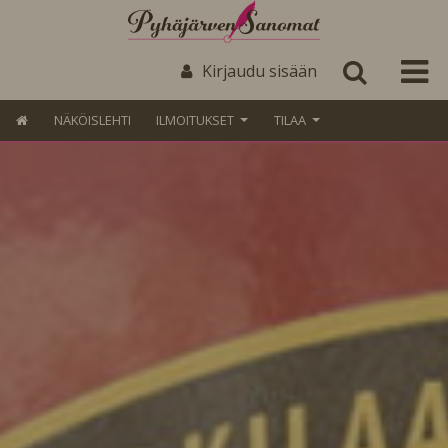
Kirjaudu sisään
NÄKÖISLEHTI
ILMOITUKSET
TILAA