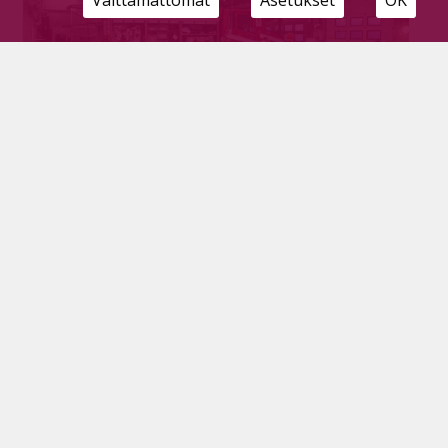
Välttämättömät
Asetukset
OK
Huvia ja hyötyä Päivä Paloasemalla -
tapahtumasta
Tilaajille
29.11.2022
Päivä Paloasemalla on valtakunnallinen
turvallisuusviestinnän tapahtuma, joka käynnistää
myös paloturvallisuusviikon. Tapahtuma sai
Pyhäjärvellä väen liikkeelle.