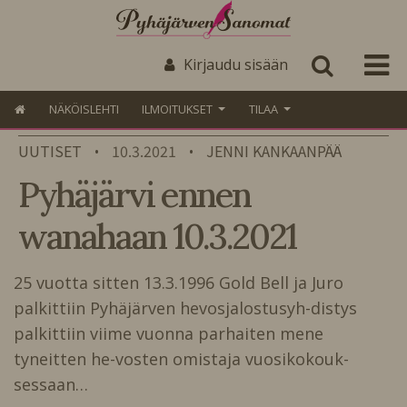
Kirjaudu sisään
NÄKÖISLEHTI
ILMOITUKSET
TILAA
UUTISET
10.3.2021
JENNI KANKAANPÄÄ
•
•
Pyhäjärvi ennen
wanahaan 10.3.2021
25 vuotta sitten 13.3.1996 Gold Bell ja Juro
palkittiin Pyhäjärven hevosjalostusyh-distys
palkittiin viime vuonna parhaiten mene
tyneitten he-vosten omistaja vuosikokouk-
sessaan…