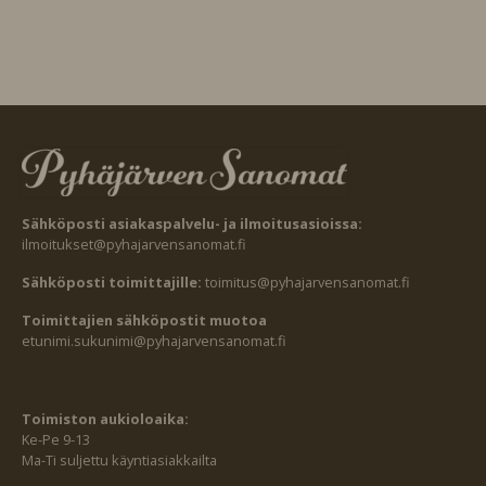
Sähköposti asiakaspalvelu- ja ilmoitusasioissa:
ilmoitukset@pyhajarvensanomat.fi
Sähköposti toimittajille:
toimitus@pyhajarvensanomat.fi
Toimittajien sähköpostit muotoa
etunimi.sukunimi@pyhajarvensanomat.fi
Toimiston aukioloaika:
Ke-Pe 9-13
Ma-Ti suljettu käyntiasiakkailta