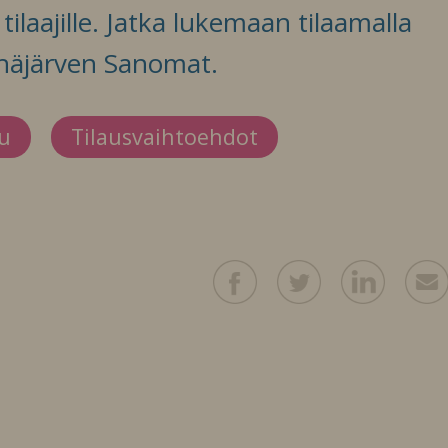
ilaajille. Jatka lukemaan tilaamalla
häjärven Sanomat.
du
Tilausvaihtoehdot