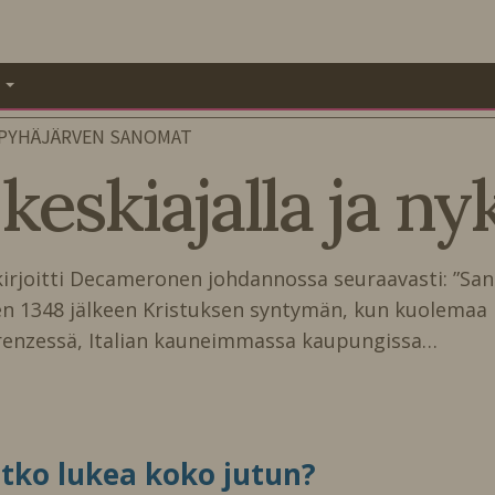
A
 PYHÄJÄRVEN SANOMAT
eskiajalla ja n
irjoitti Decameronen johdannossa seuraavasti: ”Sa
oteen 1348 jälkeen Kristuksen syntymän, kun kuolemaa
irenzessä, Italian kauneimmassa kaupungissa…
itko lukea koko jutun?