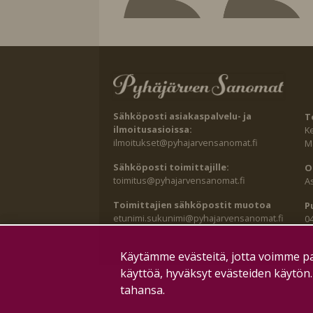
Sähköposti asiakaspalvelu- ja
T
ilmoitusasioissa:
K
ilmoitukset@pyhajarvensanomat.fi
Ma
Sähköposti toimittajille:
O
toimitus@pyhajarvensanomat.fi
A
Toimittajien sähköpostit muotoa
P
etunimi.sukunimi@pyhajarvensanomat.fi
0
Käytämme evästeitä, jotta voimme pa
käyttöä, hyväksyt evästeiden käytön
tahansa.