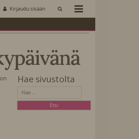
Kirjaudu sisään
ykypäivänä
Hae sivustolta
non