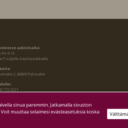
oimiston aukioloaika:
e-Pe 9-13
-Ti suljettu käyntiasiakkailta
soite:
sematie 2, 86800 Pyhäsalmi
uhelin:
40 772 0231
lvella sinua paremmin. Jatkamalla sivuston
. Voit muuttaa selaimesi evästeasetuksia koska
Välttäm