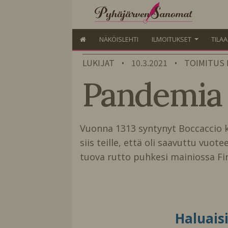
NÄKÖISLEHTI
ILMOITUKSET
TILA
LUKIJAT
10.3.2021
TOIMITUS
•
•
Pandemia k
Vuonna 1313 syntynyt Boccaccio k
siis teille, että oli saavuttu vu
tuova rutto puhkesi mainiossa F
Haluais