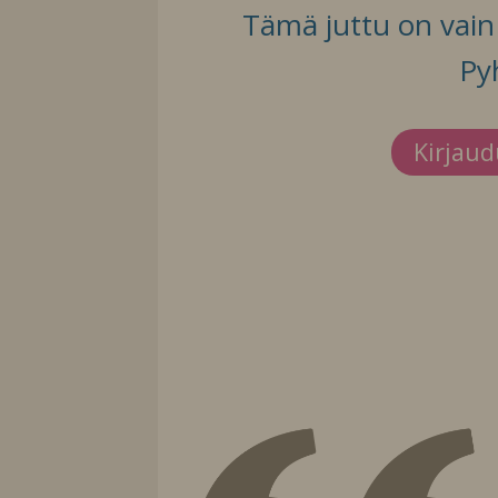
Tämä juttu on vain t
Py
Kirjau