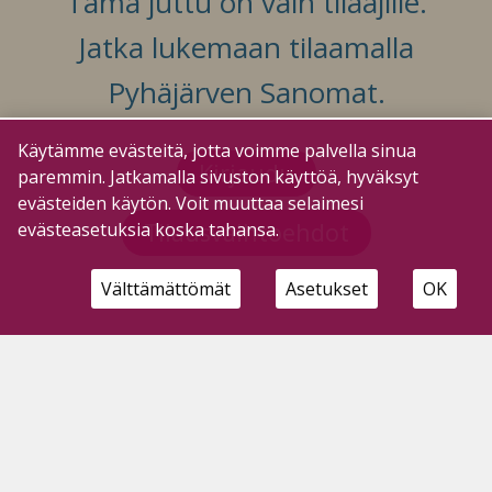
Tämä juttu on vain tilaajille.
Jatka lukemaan tilaamalla
Pyhäjärven Sanomat.
Käytämme evästeitä, jotta voimme palvella sinua
Kirjaudu
paremmin. Jatkamalla sivuston käyttöä, hyväksyt
evästeiden käytön. Voit muuttaa selaimesi
Tilausvaihtoehdot
evästeasetuksia koska tahansa.
Välttämättömät
Asetukset
OK