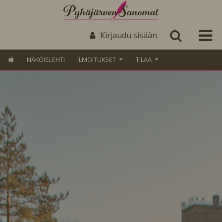
Kirjaudu sisään
NÄKÖISLEHTI
ILMOITUKSET
TILAA